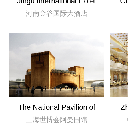
Jingu International Hotel
Cu
Of Henan Province
河南金谷国际大酒店
The National Pavilion of
Zh
Oman in Shanghai Expo,
上海世博会阿曼国馆
2010