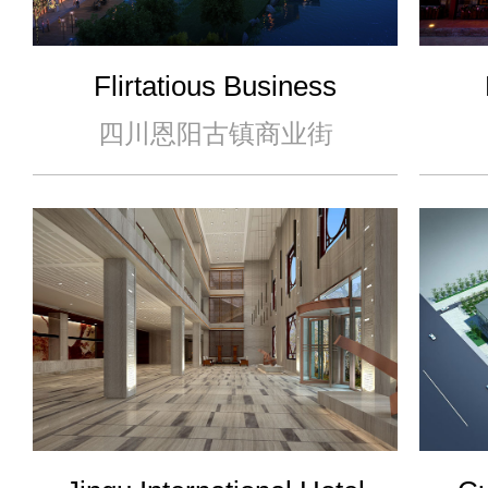
Flirtatious Business
Street in En’yang Ancient
四川恩阳古镇商业街
Town, Sichuan