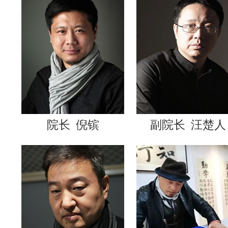
院长
倪镔
副院长
汪楚人